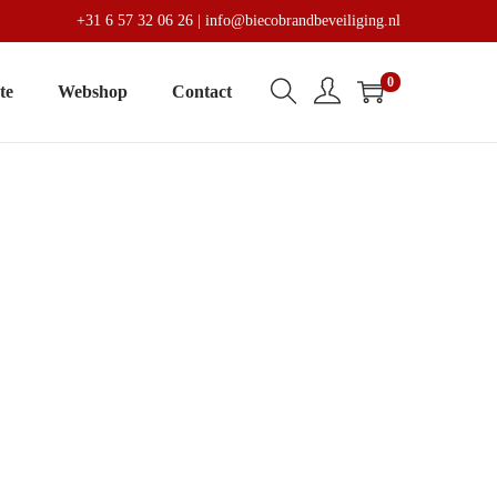
+31 6 57 32 06 26
|
info@biecobrandbeveiliging.nl
0
te
Webshop
Contact