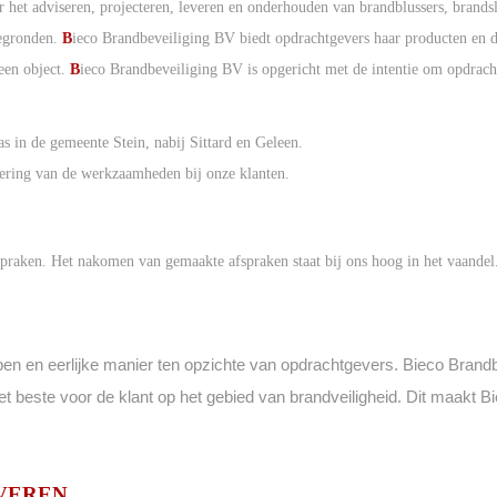
er het adviseren, projecteren, leveren en onderhouden van brandblussers, bra
tegronden.
B
ieco Brandbeveiliging BV biedt opdrachtgevers haar producten en d
een object.
B
ieco Brandbeveiliging BV is opgericht met de intentie om opdracht
s in de gemeente Stein, nabij Sittard en Geleen.
oering van de werkzaamheden bij onze klanten.
spraken. Het nakomen van gemaakte afspraken staat bij ons hoog in het vaandel
 en eerlijke manier ten opzichte van opdrachtgevers. Bieco Brandbev
het beste voor de klant op het gebied van brandveiligheid. Dit maakt
Bi
EVEREN