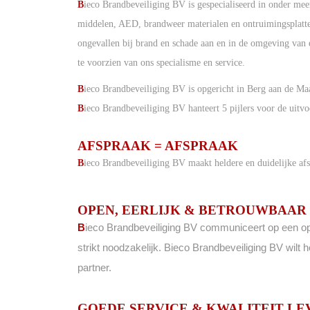
B
ieco Brandbeveiliging BV is gespecialiseerd in onder me
middelen, AED, brandweer materialen en ontruimingsplat
ongevallen bij brand en schade aan en in de omgeving van 
te voorzien van ons specialisme en service.
B
ieco Brandbeveiliging BV is opgericht in Berg aan de Maa
B
ieco Brandbeveiliging BV hanteert 5 pijlers voor de uitv
AFSPRAAK = AFSPRAAK
B
ieco Brandbeveiliging BV maakt heldere en duidelijke af
OPEN, EERLIJK & BETROUWBAAR
B
ieco
Brandbeveiliging BV communiceert op een open
strikt noodzakelijk. Bieco Brandbeveiliging BV wilt 
partner.
GOEDE SERVICE & KWALITEIT L