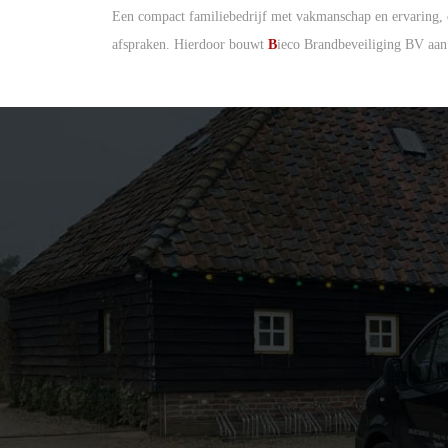
Een compact familiebedrijf met vakmanschap en ervaring, di
afspraken. Hierdoor bouwt
B
ieco Brandbeveiliging BV aan 