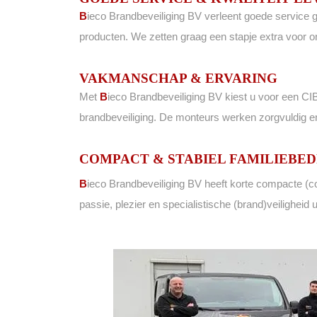
B
ieco
Brandbeveiliging BV verleent goede service g
producten. We zetten graag een stapje extra voor 
VAKMANSCHAP & ERVARING
Met
B
ieco
Brandbeveiliging BV kiest u voor een CI
brandbeveiliging. De monteurs werken zorgvuldig 
COMPACT & STABIEL FAMILIEBED
B
ieco
Brandbeveiliging BV heeft korte compacte (com
passie, plezier en specialistische (brand)veiligheid u