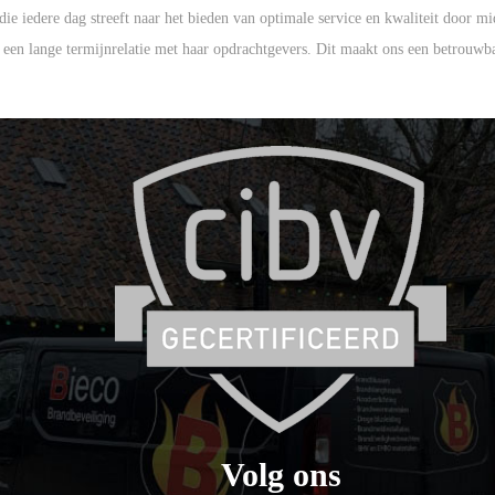
e iedere dag streeft naar het bieden van optimale service en kwaliteit door m
een lange termijnrelatie met haar opdrachtgevers. Dit maakt ons een betrouwb
Volg ons