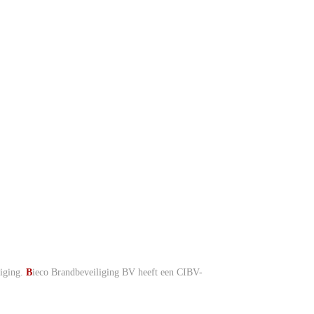
liging.
B
ieco Brandbeveiliging BV heeft een CIBV-