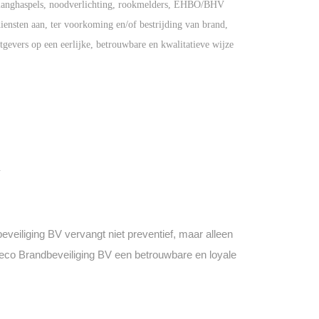
ndslanghaspels, noodverlichting, rookmelders, EHBO/BHV
iensten aan, ter voorkoming en/of bestrijding van brand,
gevers op een eerlijke, betrouwbare en kwalitatieve wijze
.
eiliging BV vervangt niet preventief, maar alleen
eco
Brandbeveiliging BV een betrouwbare en loyale