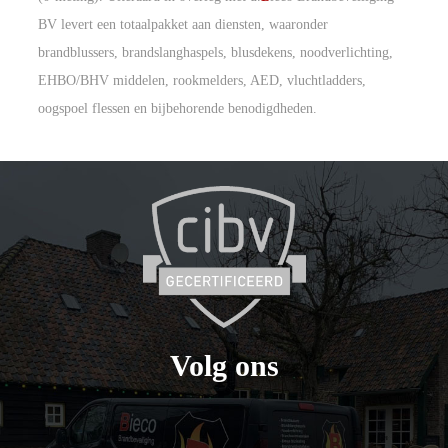
BV levert een totaalpakket aan diensten, waaronder
brandblussers, brandslanghaspels, blusdekens, noodverlichting,
EHBO/BHV middelen, rookmelders, AED, vluchtladders,
oogspoel flessen en bijbehorende benodigdheden.
Volg ons