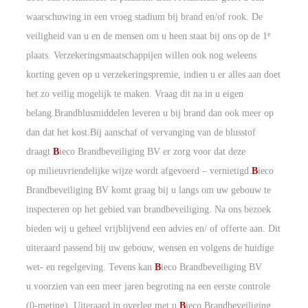
waarschuwing in een vroeg stadium bij brand en/of rook. De
e
veiligheid van u en de mensen om u heen staat bij ons op de 1
plaats. Verzekeringsmaatschappijen willen ook nog weleens
korting geven op u verzekeringspremie, indien u er alles aan doet
het zo veilig mogelijk te maken. Vraag dit na in u eigen
belang.Brandblusmiddelen leveren u bij brand dan ook meer op
dan dat het kost.Bij aanschaf of vervanging van de blusstof
draagt
B
ieco Brandbeveiliging BV er zorg voor dat deze
op milieuvriendelijke wijze wordt afgevoerd – vernietigd.
B
ieco
Brandbeveiliging BV komt graag bij u langs om uw gebouw te
inspecteren op het gebied van brandbeveiliging. Na ons bezoek
bieden wij u geheel vrijblijvend een advies en/ of offerte aan. Dit
uiteraard passend bij uw gebouw, wensen en volgens de huidige
wet- en regelgeving. Tevens kan
B
ieco Brandbeveiliging BV
u voorzien van een meer jaren begroting na een eerste controle
(0-meting). Uiteraard in overleg met u.
B
ieco Brandbeveiliging