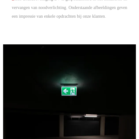
vervangen van noodverlichting. Onderstaande afbeeldingen geven
een impressie van enkele opdrachten bij onze klanten.