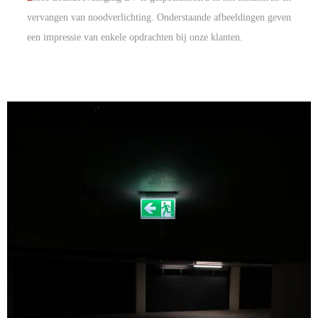
vervangen van noodverlichting. Onderstaande afbeeldingen geven
een impressie van enkele opdrachten bij onze klanten.