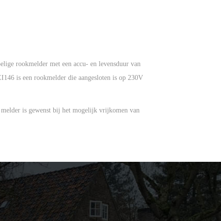
oelige rookmelder met een accu- en levensduur van
I146 is een rookmelder die aangesloten is op 230V
 melder is gewenst bij het mogelijk vrijkomen van