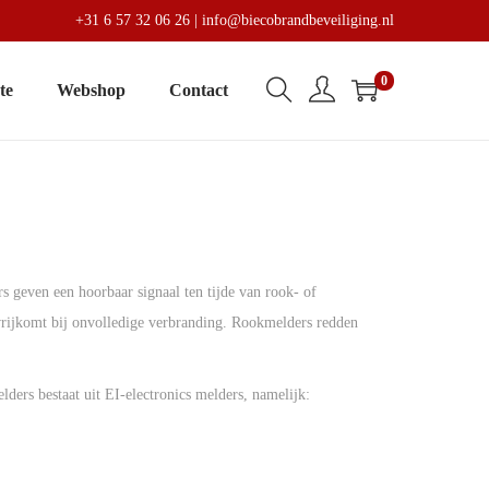
+31 6 57 32 06 26
|
info@biecobrandbeveiliging.nl
0
te
Webshop
Contact
geven een hoorbaar signaal ten tijde van rook- of
vrijkomt bij onvolledige verbranding. Rookmelders redden
ders bestaat uit EI-electronics melders, namelijk: