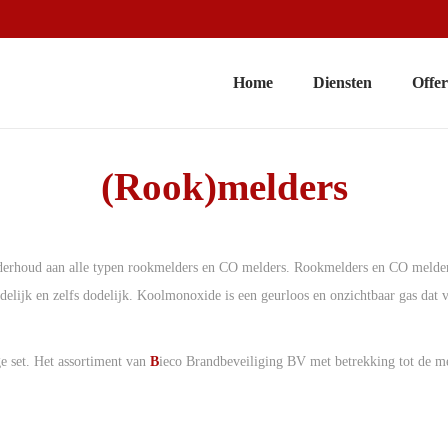
Home
Diensten
Offer
(Rook)melders
derhoud aan alle typen rookmelders en CO melders. Rookmelders en CO melders 
lijk en zelfs dodelijk. Koolmonoxide is een geurloos en onzichtbaar gas dat 
e set. Het assortiment van
B
ieco Brandbeveiliging BV met betrekking tot de mel