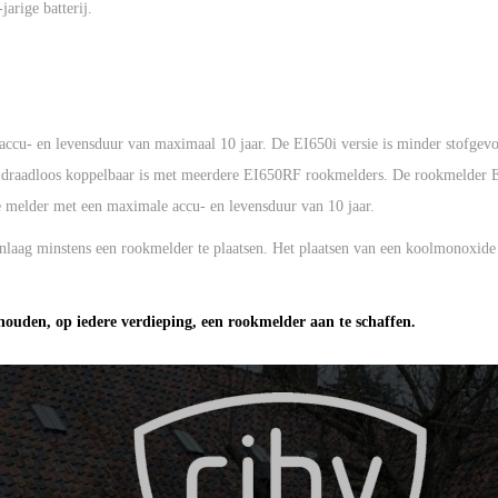
arige batterij.
accu- en levensduur van maximaal 10 jaar. De EI650i versie is minder stofgev
 draadloos koppelbaar is met meerdere EI650RF rookmelders. De rookmelder E
 melder met een maximale accu- en levensduur van 10 jaar.
onlaag minstens een rookmelder te plaatsen. Het plaatsen van een koolmonoxide
shouden, op iedere verdieping, een rookmelder aan te schaffen.