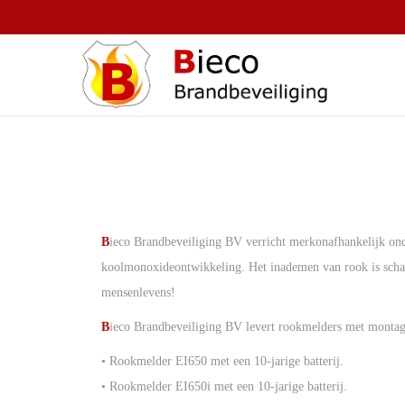
B
ieco Brandbeveiliging BV verricht merkonafhankelijk on
koolmonoxideontwikkeling. Het inademen van rook is schade
mensenlevens!
B
ieco Brandbeveiliging BV levert rookmelders met montag
• Rookmelder EI650 met een 10-jarige batterij.
• Rookmelder EI650i met een 10-jarige batterij.