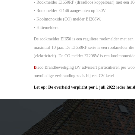
• Rookmelder EI650RF (draadloos koppelbaar) met een 10-j
• Rookmelder EI146 aangesloten op 230V.
• Koolmonoxide (CO) melder EI208W.
• Hittemelders.
De rookmelder EI650 is een reguliere rookmelder met een 
maximaal 10 jaar. De EI650RF serie is een rookmelder die
(elektriciteit). De CO melder EI208W is een koolmonoxide
B
ieco Brandbeveiliging BV adviseert particulieren per wo
onvolledige verbranding zoals bij een CV ketel.
Let op: De overheid verplicht per 1 juli 2022 ieder hui