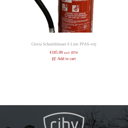
i
d
e
Gloria Schuimblusser 6 Liter PFAS-vrij
€
185.00
excl. BTW
Add to cart