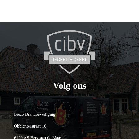
i
d
t
e
o
p
Volg ons
Bieco Brandbeveiliging
Obbichterstraat 16
6129 AS Berg aan de Maas