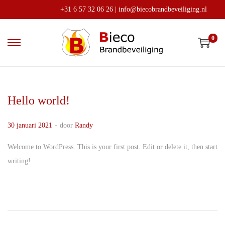
+31 6 57 32 06 26
|
info@biecobrandbeveiliging.nl
0
G
G
a
a
n
n
a
a
Hello world!
a
a
r
r
.
G
30 januari 2021
door
Randy
n
d
e
Welcome to WordPress. This is your first post. Edit or delete it, then start
a
e
p
writing!
v
i
l
i
n
a
g
h
a
a
o
t
t
u
s