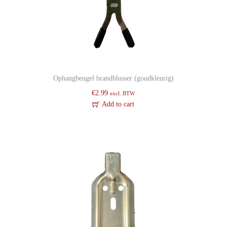
i
d
e
Ophangbeugel brandblusser (goudkleurig)
€
2.99
excl. BTW
Add to cart