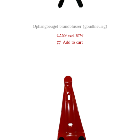
i
j
s
Ophangbeugel brandblusser (goudkleurig)
)
€
2.99
excl. BTW
q
Add to cart
u
a
n
t
i
t
y