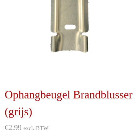
i
d
e
Ophangbeugel Brandblusser
(grijs)
€
2.99
excl. BTW