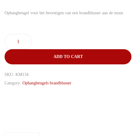
Ophangbeugel voor het bevestigen van een brandblusser aan de muur.
O
p
ADD TO CART
h
a
SKU:
KM134
n
Category:
Ophangbeugels brandblusser
g
b
e
u
g
e