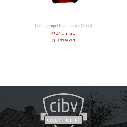
Ophangbeugel Brandblusser (Rood)
€
3.49
excl. BTW
Add to cart