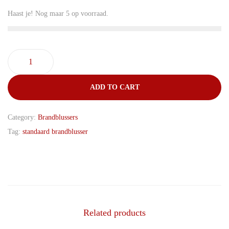
Haast je! Nog maar 5 op voorraad.
S
t
ADD TO CART
a
n
Category:
Brandblussers
d
Tag:
standaard brandblusser
a
a
r
d
b
r
Related products
a