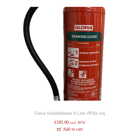
n
d
b
l
u
s
s
e
r
q
u
a
n
Gloria Schuimblusser 6 Liter PFAS-vrij
t
€
185.00
excl. BTW
i
Add to cart
t