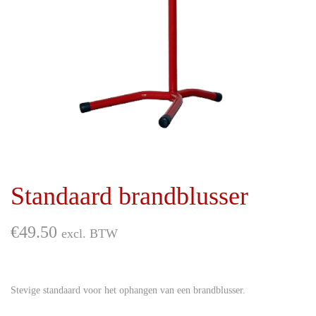
i
d
e
Standaard brandblusser
€
49.50
excl. BTW
Stevige standaard voor het ophangen van een brandblusser.