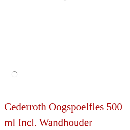
i
d
e
Cederroth Oogspoelfles 500
ml Incl. Wandhouder