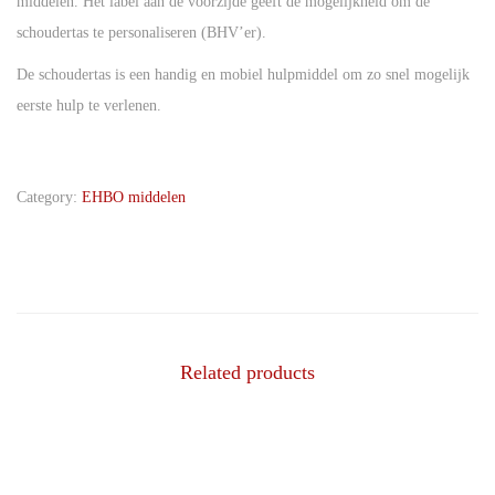
middelen. Het label aan de voorzijde geeft de mogelijkheid om de
schoudertas te personaliseren (BHV’er).
De schoudertas is een handig en mobiel hulpmiddel om zo snel mogelijk
eerste hulp te verlenen.
Category:
EHBO middelen
Related products