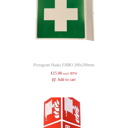
y
Pictogram Haaks EHBO 200x200mm
€
15.00
excl. BTW
Add to cart