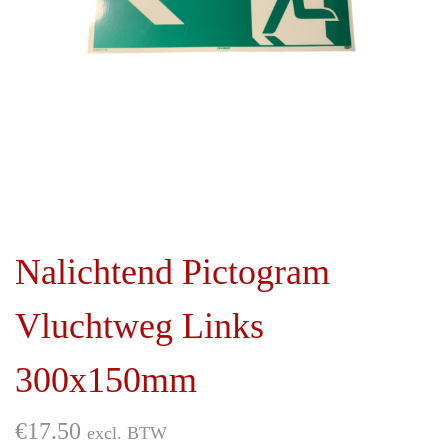
i
d
e
Nalichtend Pictogram
Vluchtweg Links
300x150mm
€
17.50
excl. BTW