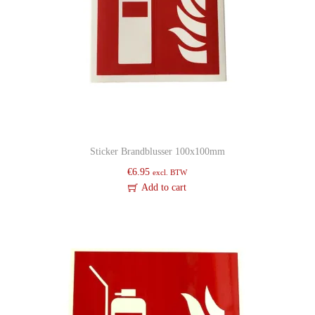
a
m
V
l
u
c
h
t
Sticker Brandblusser 100x100mm
w
€
6.95
excl. BTW
e
Add to cart
g
L
i
n
k
s