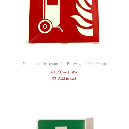
3
0
0
x
1
5
0
m
Nalichtend Pictogram Plat Bluswagen 200x200mm
m
€
11.50
excl. BTW
q
Add to cart
u
a
n
t
i
t