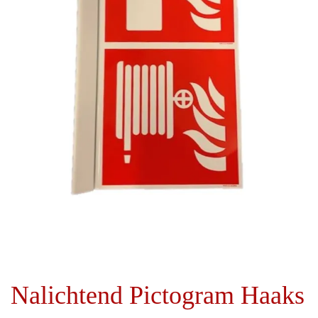
i
d
e
Nalichtend Pictogram Haaks